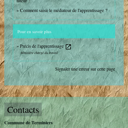
tuteur ?
Comment saisir le médiateur de l'apprentissage ?
Pour en savoir plus
Précis de l'apprentissage
open_in_new
Ministère chargé du travail
Signaler une erreur sur cette page
Contacts
Commune de Terminiers