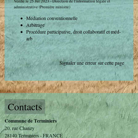
Vérifié le 25 Jul 2023 - Direction de l'information légale et
administrative (Première ministre)
Médiation conventionnelle
Arbitrage
Procédure participative, droit collaboratif et méd-
arb
Signaler une erreur sur cette page
Contacts
Commune de Terminiers
20, rue Chanzy
28140 Terminiers - FRANCE