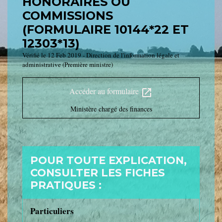
HONORAIRES OU
COMMISSIONS
(FORMULAIRE 10144*22 ET
12303*13)
Vérifié le 12 Feb 2019 - Direction de l'information légale et
administrative (Première ministre)
Accéder au formulaire
open_in_new
Ministère chargé des finances
POUR TOUTE EXPLICATION,
CONSULTER LES FICHES
PRATIQUES :
Particuliers