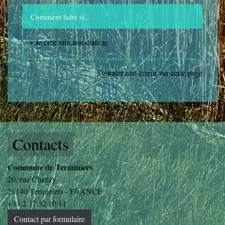
Comment faire si...
Je crée une association
Signaler une erreur sur cette page
Contacts
Commune de Terminiers
20, rue Chanzy
28140 Terminiers - FRANCE
+33 2 37 32 10 11
Contact par formulaire