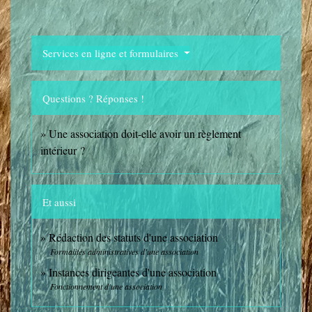
Services en ligne et formulaires
Questions ? Réponses !
Une association doit-elle avoir un règlement
intérieur ?
Et aussi
Rédaction des statuts d'une association
Formalités administratives d'une association
Instances dirigeantes d'une association
Fonctionnement d'une association