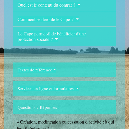
Quel est le contenu du contrat ?
Comment se déroule le Cape ?
Le Cape permet-il de bénéficier d'une
protection sociale ?
Textes de référence
Services en ligne et formulaires
Questions ? Réponses !
Création, modification ou cessation d'activité : à qui
faut-il s'adresser ?