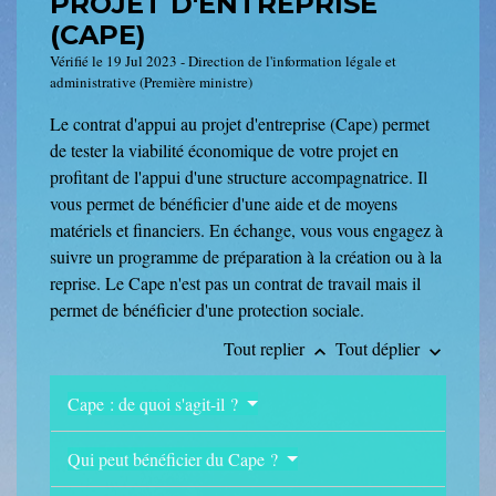
PROJET D'ENTREPRISE
(CAPE)
Vérifié le 19 Jul 2023 - Direction de l'information légale et
administrative (Première ministre)
Le contrat d'appui au projet d'entreprise (Cape) permet
de tester la viabilité économique de votre projet en
profitant de l'appui d'une structure accompagnatrice. Il
vous permet de bénéficier d'une aide et de moyens
matériels et financiers. En échange, vous vous engagez à
suivre un programme de préparation à la création ou à la
reprise. Le Cape n'est pas un contrat de travail mais il
permet de bénéficier d'une protection sociale.
Tout replier
Tout déplier
keyboard_arrow_up
keyboard_arrow_down
Cape : de quoi s'agit-il ?
Qui peut bénéficier du Cape ?