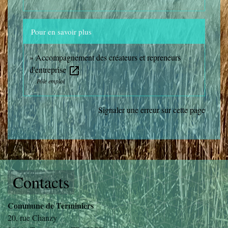
Pour en savoir plus
Accompagnement des créateurs et repreneurs
d'entreprise
open_in_new
Pôle emploi
Signaler une erreur sur cette page
Contacts
Commune de Terminiers
20, rue Chanzy