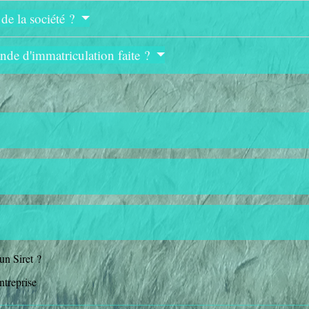
de la société ?
ande d'immatriculation faite ?
n Siret ?
ntreprise