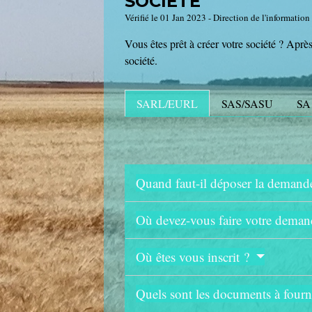
SOCIÉTÉ
Vérifié le 01 Jan 2023 - Direction de l'information
Vous êtes prêt à créer votre société ? Après
société.
SARL/EURL
SAS/SASU
SA
Quand faut-il déposer la demand
Où devez-vous faire votre deman
Où êtes vous inscrit ?
Quels sont les documents à fourn