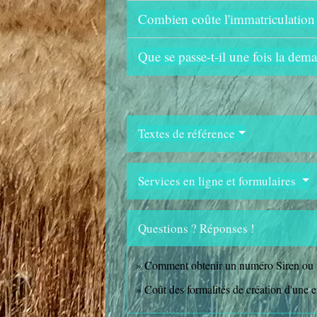
Combien coûte l'immatriculation 
Que se passe-t-il une fois la dem
Textes de référence
Services en ligne et formulaires
Questions ? Réponses !
Comment obtenir un numéro Siren ou u
Coût des formalités de création d'une e