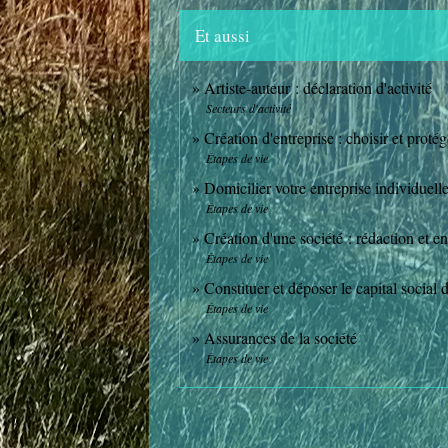
Et aussi
Artiste-auteur : déclaration d'activité
Secteurs d'activité
Création d'entreprise : choisir et proté
Étapes de vie
Domicilier votre entreprise individuelle
Étapes de vie
Création d'une société : rédaction et en
Étapes de vie
Constituer et déposer le capital social 
Étapes de vie
Assurances de la société
Étapes de vie