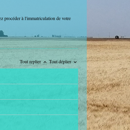
vez procéder à l'immatriculation de votre
Tout replier
Tout déplier
keyboard_arrow_up
keyboard_arrow_down