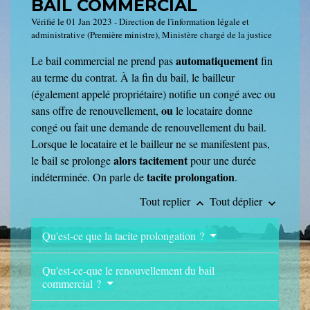
BAIL COMMERCIAL
Vérifié le 01 Jan 2023 - Direction de l'information légale et
administrative (Première ministre), Ministère chargé de la justice
automatiquement
Le bail commercial ne prend pas
fin
au terme du contrat. À la fin du bail, le bailleur
(également appelé propriétaire) notifie un congé avec ou
ou
sans offre de renouvellement,
le locataire donne
congé ou fait une demande de renouvellement du bail.
Lorsque le locataire et le bailleur ne se manifestent pas,
alors tacitement
le bail se prolonge
pour une durée
tacite prolongatio
n
indéterminée. On parle de
.
Tout replier
Tout déplier
keyboard_arrow_up
keyboard_arrow_down
Qu'est-ce que la tacite prolongation ?
Qu'est-ce-que le renouvellement du bail
commercial ?