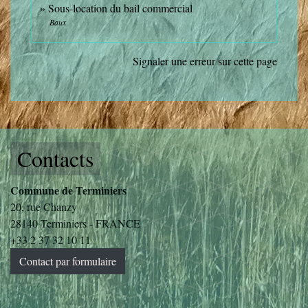
Sous-location du bail commercial
Baux
Signaler une erreur sur cette page
Contacts
Commune de Terminiers
20, rue Chanzy
28140 Terminiers - FRANCE
+33 2 37 32 10 11
Contact par formulaire