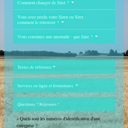
Comment changer de Siret ?
Vous avez perdu votre Siren ou Siret :
comment le retrouver ?
Vous constatez une anomalie : que faire ?
Textes de référence
Services en ligne et formulaires
Questions ? Réponses !
Quels sont les numéros d'identification d'une
entreprise ?