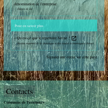
dénomination de l'entreprise
Étapes de vie
Pour en savoir plus
Qu'est-ce que le répertoire Sirene ?
open_in_new
Institut national de la statistique et des études économiques (Insee)
Signaler une erreur sur cette page
Contacts
Commune de Terminiers
20, rue Chanzy