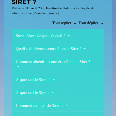
SIRET ?
Vérifié le 01 Jan 2023 - Direction de l'information légale et
administrative (Première ministre)
Tout replier
Tout déplier
keyboard_arrow_up
keyboard_arrow_down
Siren, Siret : de quoi s'agit-il ?
Quelles différences entre Siren et Siret ?
Comment obtenir les numéros Siren et Siret ?
À quoi sert le Siren ?
À quoi sert le Siret ?
Comment changer de Siren ?