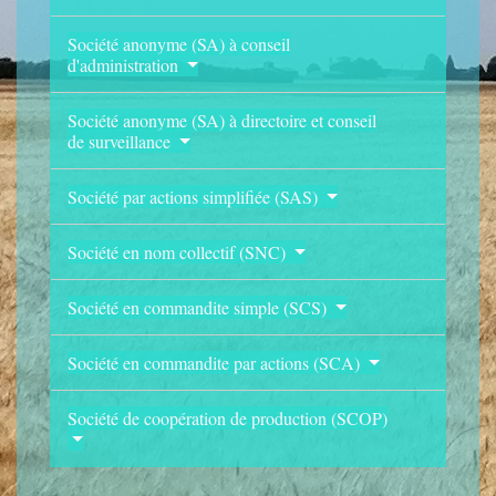
Société anonyme (SA) à conseil
d'administration
Société anonyme (SA) à directoire et conseil
de surveillance
Société par actions simplifiée (SAS)
Société en nom collectif (SNC)
Société en commandite simple (SCS)
Société en commandite par actions (SCA)
Société de coopération de production (SCOP)