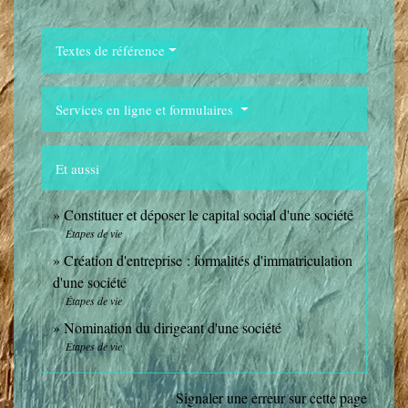
Textes de référence
Services en ligne et formulaires
Et aussi
Constituer et déposer le capital social d'une société
Étapes de vie
Création d'entreprise : formalités d'immatriculation
d'une société
Étapes de vie
Nomination du dirigeant d'une société
Étapes de vie
Signaler une erreur sur cette page