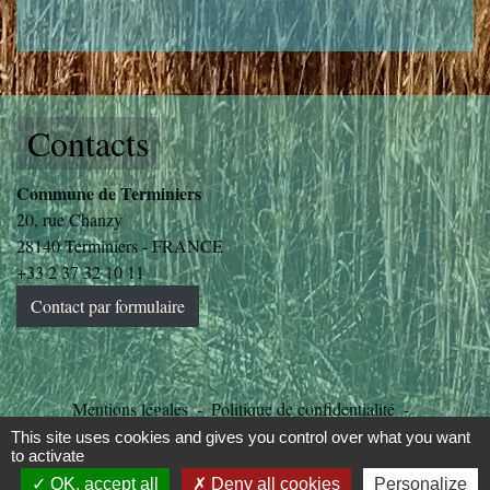
Contacts
Commune de Terminiers
20, rue Chanzy
28140 Terminiers - FRANCE
+33 2 37 32 10 11
Contact par formulaire
Mentions légales
-
Politique de confidentialité
-
Accessibilité
-
Plan du site
-
Gestion des cookies
This site uses cookies and gives you control over what you want
to activate
OK, accept all
Deny all cookies
Personalize