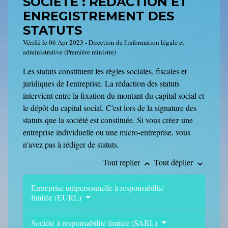
SOCIÉTÉ : RÉDACTION ET
ENREGISTREMENT DES
STATUTS
Vérifié le 06 Apr 2023 - Direction de l'information légale et
administrative (Première ministre)
Les statuts constituent les règles sociales, fiscales et
juridiques de l'entreprise. La rédaction des statuts
intervient entre la fixation du montant du capital social et
le dépôt du capital social. C'est lors de la signature des
statuts que la société est constituée. Si vous créez une
entreprise individuelle ou une micro-entreprise, vous
n'avez pas à rédiger de statuts.
Tout replier
Tout déplier
keyboard_arrow_up
keyboard_arrow_down
Entreprise unipersonnelle à responsabilité
limitée (EURL)
Société à responsabilité limitée (SARL)