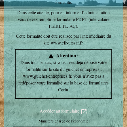
formalité.
Dans cette attente, pour en informer l’administration
vous devez remplir le formulaire P2 PL (intercalaire
PEIRL PL-AC).
Cette formalité doit être réalisée par l'intermédiaire du
site
www.cfe-urssaf.fr
.
Attention :
warning
Dans tous les cas, si vous avez déjà déposé votre
formalité sur le site du guichet-entreprises :
www.guichet-entreprises.fr, vous n’avez pas à
redéposer votre formalité sur la base de formulaires
Cerfa.
Accéder au formulaire
open_in_new
Ministère chargé de l'économie