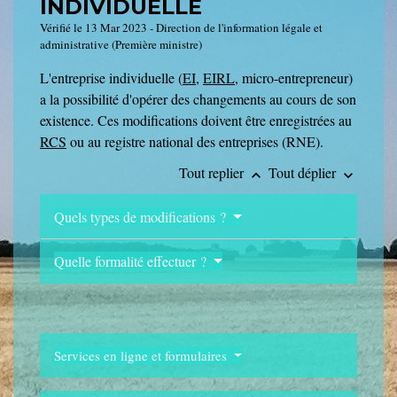
INDIVIDUELLE
Vérifié le 13 Mar 2023 - Direction de l'information légale et
administrative (Première ministre)
L'entreprise individuelle (
EI
,
EIRL
, micro-entrepreneur)
a la possibilité d'opérer des changements au cours de son
existence. Ces modifications doivent être enregistrées au
RCS
ou au registre national des entreprises (RNE).
Tout replier
Tout déplier
keyboard_arrow_up
keyboard_arrow_down
Quels types de modifications ?
Quelle formalité effectuer ?
Services en ligne et formulaires