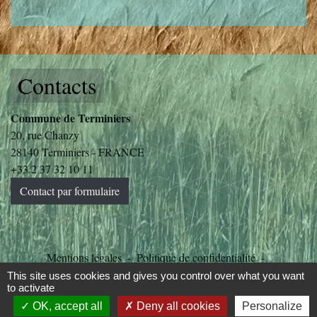
Contacts
Commune de Terminiers
20, rue Chanzy
28140 Terminiers - FRANCE
+33 2 37 32 10 11
Contact par formulaire
Mentions légales
-
Politique de confidentialité
-
Accessibilité
-
Plan du site
-
Gestion des cookies
This site uses cookies and gives you control over what you want
to activate
OK, accept all
Deny all cookies
Personalize
Site créé en partenariat avec Réseau des Communes