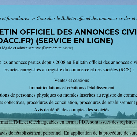
e et formulaires
>
Consulter le Bulletin officiel des annonces civiles e
TIN OFFICIEL DES ANNONCES CIVI
CC.FR) (SERVICE EN LIGNE)
n légale et administrative (Première ministre)
e les annonces parues depuis 2008 au Bulletin officiel des annonces civ
les actes enregistrés au registre du commerce et des sociétés (RCS) :
Ventes et cessions
Immatriculations et créations d'établissement
ations de personnes physiques ou morales inscrites au registre du comme
s collectives, procédures de conciliation, procédures de rétablissement 
Avis de dépôt des comptes des sociétés
rmat HTML et téléchargeables en format PDF, sont issues des registres p
 avis de rétablissement personnel. En application de la procédure de sure