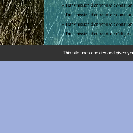
Transmission d'entreprise : donation 
Transmission d'entreprise : donation
Transmission d'entreprise : donation 
Transmission d'entreprise : rédiger et
This site uses cookies and gives you
Contacts
Commune de Terminiers
20, rue Chanzy
28140 Terminiers - FRANCE
+33 2 37 32 10 11