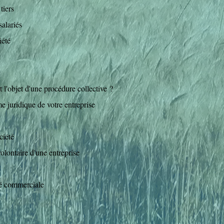
tiers
alariés
iété
 l'objet d'une procédure collective ?
me juridique de votre entreprise
ciété
volontaire d'une entreprise
té commerciale