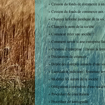
Cession du fonds de commerce à un 
Cession du fonds de commerce aux s
Changer la forme juridique de la soc
Changer le nom de la société
Comment créer une société ?
Comment savoir si une entreprise fait
Création d'entreprise : choisir la for
Déclaration de créances
Dépôt des comptes annuels d'une so
Liquidation judiciaire : fermeture in
Modifier les statuts de la société
Obligations comptables d'une socié
Procédure de conciliation
Procédure de sauvegarde