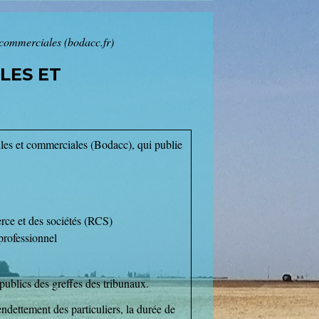
t commerciales (bodacc.fr)
LES ET
iles et commerciales (Bodacc), qui publie
rce et des sociétés (RCS)
professionnel
ublics des greffes des tribunaux.
ndettement des particuliers, la durée de