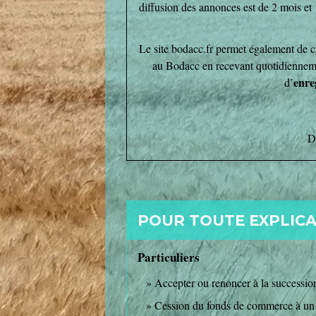
diffusion des annonces est de 2 mois et 1
Le site bodacc.fr permet également de 
au Bodacc en recevant quotidiennemen
enre
d’
D
POUR TOUTE EXPLICAT
Particuliers
Accepter ou renoncer à la successio
Cession du fonds de commerce à un 