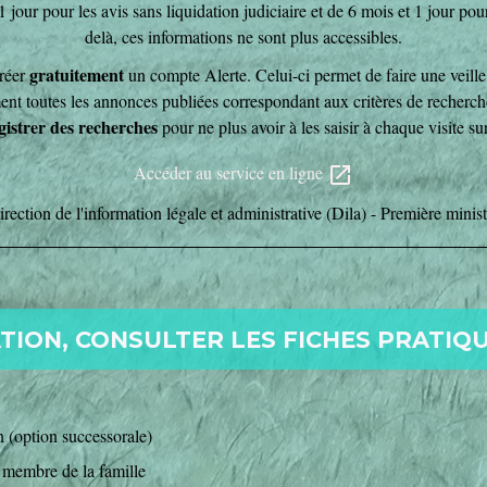
 jour pour les avis sans liquidation judiciaire et de 6 mois et 1 jour pour
delà, ces informations ne sont plus accessibles.
gratuitement
créer
un compte Alerte. Celui-ci permet de faire une veill
t toutes les annonces publiées correspondant aux critères de recherche 
gistrer des recherches
pour ne plus avoir à les saisir à chaque visite sur 
Accéder au service en ligne
open_in_new
irection de l'information légale et administrative (Dila) - Première minist
ION, CONSULTER LES FICHES PRATIQU
n (option successorale)
membre de la famille