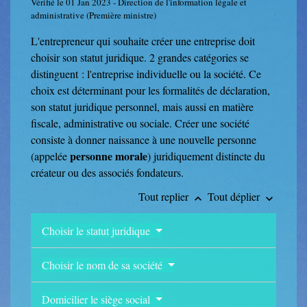
Vérifié le 01 Jan 2023 - Direction de l'information légale et
administrative (Première ministre)
L'entrepreneur qui souhaite créer une entreprise doit
choisir son statut juridique. 2 grandes catégories se
distinguent : l'entreprise individuelle ou la société. Ce
choix est déterminant pour les formalités de déclaration,
son statut juridique personnel, mais aussi en matière
fiscale, administrative ou sociale. Créer une société
consiste à donner naissance à une nouvelle personne
personne morale
(appelée
) juridiquement distincte du
créateur ou des associés fondateurs.
Tout replier
Tout déplier
keyboard_arrow_up
keyboard_arrow_down
Choisir le statut juridique
Choisir le nom de sa société
Domicilier le siège social