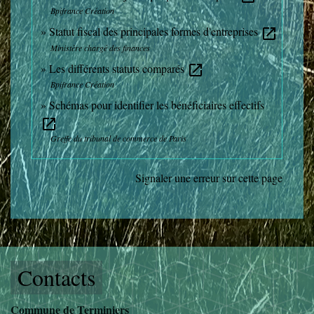
Bpifrance Création
Statut fiscal des principales formes d'entreprises
open_in_new
Ministère chargé des finances
Les différents statuts comparés
open_in_new
Bpifrance Création
Schémas pour identifier les bénéficiaires effectifs
open_in_new
Greffe du tribunal de commerce de Paris
Signaler une erreur sur cette page
Contacts
Commune de Terminiers