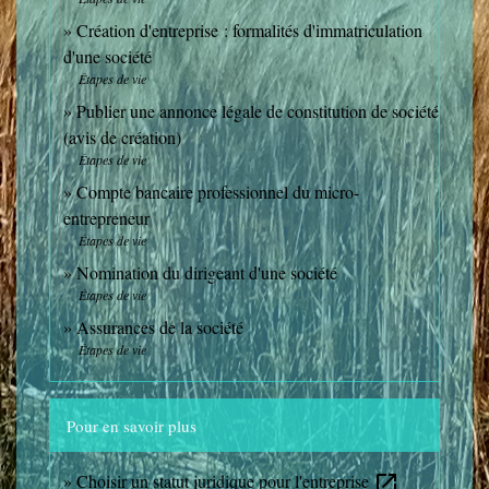
Création d'entreprise : formalités d'immatriculation
d'une société
Étapes de vie
Publier une annonce légale de constitution de société
(avis de création)
Étapes de vie
Compte bancaire professionnel du micro-
entrepreneur
Étapes de vie
Nomination du dirigeant d'une société
Étapes de vie
Assurances de la société
Étapes de vie
Pour en savoir plus
Choisir un statut juridique pour l'entreprise
open_in_new