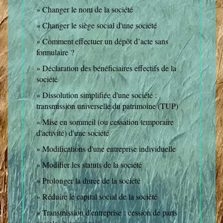
Changer le nom de la société
Changer le siège social d'une société
Comment effectuer un dépôt d’acte sans
formulaire ?
Déclaration des bénéficiaires effectifs de la
société
Dissolution simplifiée d'une société :
transmission universelle du patrimoine (TUP)
Mise en sommeil (ou cessation temporaire
d'activité) d'une société
Modifications d'une entreprise individuelle
Modifier les statuts de la société
Prolonger la durée de la société
Réduire le capital social de la société
Transmission d'entreprise : cession de parts