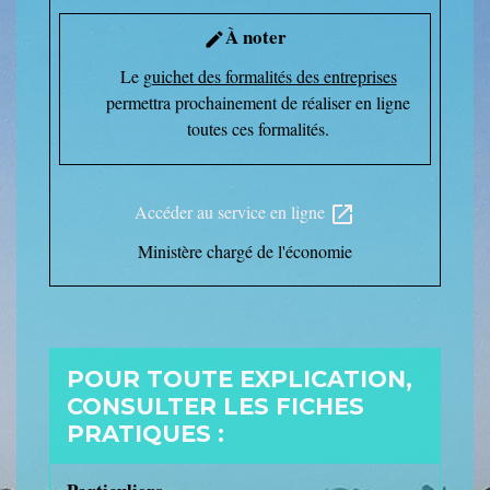
À noter
edit
Le
guichet des formalités des entreprises
permettra prochainement de réaliser en ligne
toutes ces formalités.
Accéder au service en ligne
open_in_new
Ministère chargé de l'économie
POUR TOUTE EXPLICATION,
CONSULTER LES FICHES
PRATIQUES :