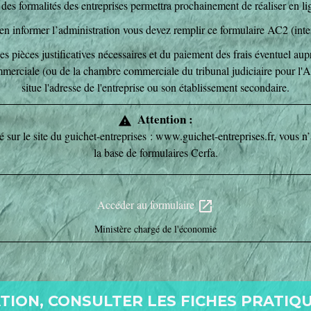
des formalités des entreprises permettra prochainement de réaliser en lig
r en informer l’administration vous devez remplir ce formulaire AC2 (in
pièces justificatives nécessaires et du paiement des frais éventuel au
merciale (ou de la chambre commerciale du tribunal judiciaire pour l'A
situe l'adresse de l'entreprise ou son établissement secondaire.
Attention :
warning
é sur le site du guichet-entreprises : www.guichet-entreprises.fr, vous n’
la base de formulaires Cerfa.
Accéder au formulaire
open_in_new
Ministère chargé de l'économie
ION, CONSULTER LES FICHES PRATIQU