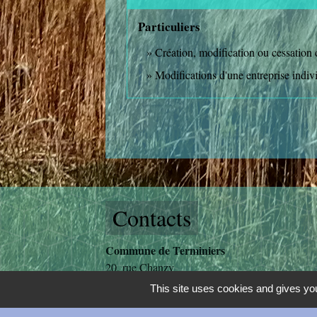
Particuliers
Création, modification ou cessation d'
Modifications d'une entreprise indiv
Contacts
Commune de Terminiers
20, rue Chanzy
28140 Terminiers - FRANCE
This site uses cookies and gives you
+33 2 37 32 10 11