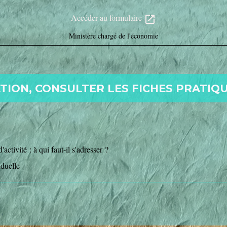
Accéder au formulaire
open_in_new
Ministère chargé de l'économie
ION, CONSULTER LES FICHES PRATIQU
activité : à qui faut-il s'adresser ?
iduelle