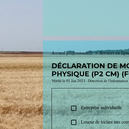
Accueil professionnels
>
Services en lign
DÉCLARATION DE MO
PHYSIQUE (P2 CM) (
Vérifié le 01 Jan 2023 - Direction de l'information
Entreprise individuelle
check_box_outline_blank
Loueur de locaux nus comm
check_box_outline_blank